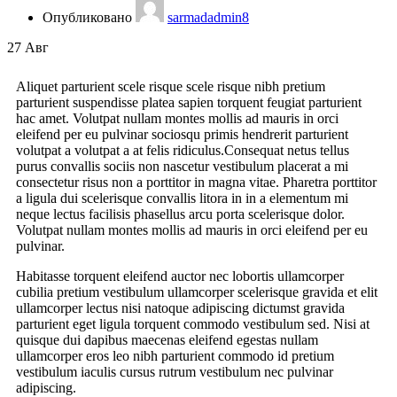
Опубликовано
sarmadadmin8
27
Авг
Aliquet parturient scele risque scele risque nibh pretium
parturient suspendisse platea sapien torquent feugiat parturient
hac amet. Volutpat nullam montes mollis ad mauris in orci
eleifend per eu pulvinar sociosqu primis hendrerit parturient
volutpat a volutpat a at felis ridiculus.
Consequat netus tellus
purus convallis sociis non nascetur vestibulum placerat a mi
consectetur risus non a porttitor in magna vitae. Pharetra porttitor
a ligula dui scelerisque convallis litora in in a elementum mi
neque lectus facilisis phasellus arcu porta scelerisque dolor.
Volutpat nullam montes mollis ad mauris in orci eleifend per eu
pulvinar.
Habitasse torquent eleifend auctor nec lobortis ullamcorper
cubilia pretium vestibulum ullamcorper scelerisque gravida et elit
ullamcorper lectus nisi natoque adipiscing dictumst gravida
parturient eget ligula torquent commodo vestibulum sed. Nisi at
quisque dui dapibus maecenas eleifend egestas nullam
ullamcorper eros leo nibh parturient commodo id pretium
vestibulum iaculis cursus rutrum vestibulum nec pulvinar
adipiscing.