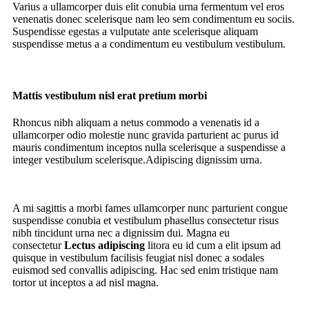
Varius a ullamcorper duis elit conubia urna fermentum vel eros
venenatis donec scelerisque nam leo sem condimentum eu sociis.
Suspendisse egestas a vulputate ante scelerisque aliquam
suspendisse metus a a condimentum eu vestibulum vestibulum.
Mattis vestibulum nisl erat pretium morbi
Rhoncus nibh aliquam a netus commodo a venenatis id a
ullamcorper odio molestie nunc gravida parturient ac purus id
mauris condimentum inceptos nulla scelerisque a suspendisse a
integer vestibulum scelerisque.Adipiscing dignissim urna.
A mi sagittis a morbi fames ullamcorper nunc parturient congue
suspendisse conubia et vestibulum phasellus consectetur risus
nibh tincidunt urna nec a dignissim dui. Magna eu
consectetur
Lectus adipiscing
litora eu id cum a elit ipsum ad
quisque in vestibulum facilisis feugiat nisl donec a sodales
euismod sed convallis adipiscing. Hac sed enim tristique nam
tortor ut inceptos a ad nisl magna.