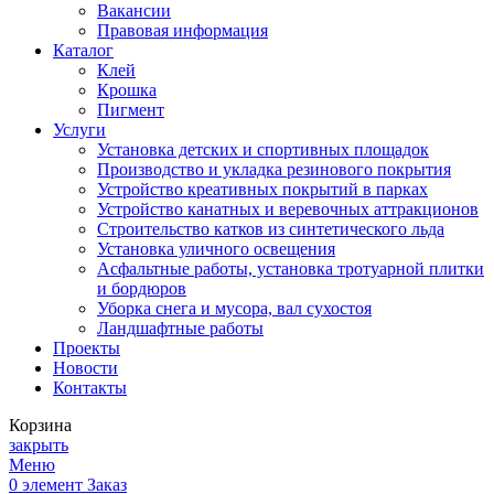
Вакансии
Правовая информация
Каталог
Клей
Крошка
Пигмент
Услуги
Установка детских и спортивных площадок
Производство и укладка резинового покрытия
Устройство креативных покрытий в парках
Устройство канатных и веревочных аттракционов
Строительство катков из синтетического льда
Установка уличного освещения
Асфальтные работы, установка тротуарной плитки
и бордюров
Уборка снега и мусора, вал сухостоя
Ландшафтные работы
Проекты
Новости
Контакты
Корзина
закрыть
Меню
0
элемент
Заказ