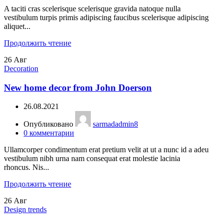
A taciti cras scelerisque scelerisque gravida natoque nulla
vestibulum turpis primis adipiscing faucibus scelerisque adipiscing
aliquet...
Продолжить чтение
26
Авг
Decoration
New home decor from John Doerson
26.08.2021
Опубликовано
sarmadadmin8
0
комментарии
Ullamcorper condimentum erat pretium velit at ut a nunc id a adeu
vestibulum nibh urna nam consequat erat molestie lacinia
rhoncus. Nis...
Продолжить чтение
26
Авг
Design trends