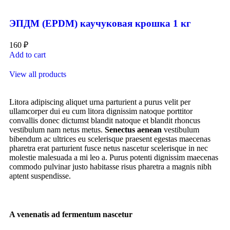
ЭПДМ (EPDM) каучуковая крошка 1 кг
160
₽
Add to cart
View all products
Litora adipiscing aliquet urna parturient a purus velit per
ullamcorper dui eu cum litora dignissim natoque porttitor
convallis donec dictumst blandit natoque et blandit rhoncus
vestibulum nam netus metus.
Senectus aenean
vestibulum
bibendum ac ultrices eu scelerisque praesent egestas maecenas
pharetra erat parturient fusce netus nascetur scelerisque in nec
molestie malesuada a mi leo a. Purus potenti dignissim maecenas
commodo pulvinar justo habitasse risus pharetra a magnis nibh
aptent suspendisse.
A venenatis ad fermentum nascetur