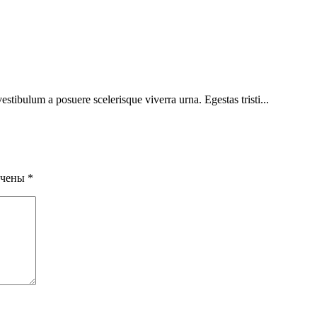
vestibulum a posuere scelerisque viverra urna. Egestas tristi...
ечены
*