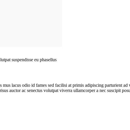
olutpat suspendisse eu phasellus
us lacus odio id fames sed facilisi at primis adipiscing parturient ad va
isus auctor ac senectus volutpat viverra ullamcorper a nec suscipit posue