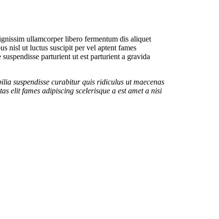
dignissim ullamcorper libero fermentum dis aliquet
us nisl ut luctus suscipit per vel aptent fames
uspendisse parturient ut est parturient a gravida
ilia suspendisse curabitur quis ridiculus ut maecenas
s elit fames adipiscing scelerisque a est amet a nisi