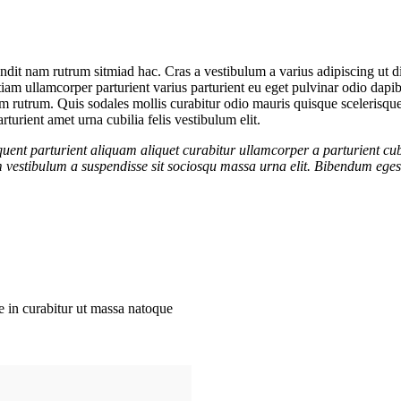
landit nam rutrum sitmiad hac. Cras a vestibulum a varius adipiscing ut 
etiam ullamcorper parturient varius parturient eu eget pulvinar odio dapib
rutrum. Quis sodales mollis curabitur odio mauris quisque scelerisque s
turient amet urna cubilia felis vestibulum elit.
quent parturient aliquam aliquet curabitur ullamcorper a parturient cub
 vestibulum a suspendisse sit sociosqu massa urna elit. Bibendum egesta
se in curabitur ut massa natoque