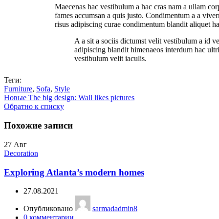
Maecenas hac vestibulum a hac cras nam a ullam corpe
fames accumsan a quis justo. Condimentum a a viverra
risus adipiscing curae condimentum blandit aliquet h
A a sit a sociis dictumst velit vestibulum a id
adipiscing blandit himenaeos interdum hac ultri
vestibulum velit iaculis.
Теги:
Furniture
,
Sofa
,
Style
Новые
The big design: Wall likes pictures
Обратно к списку
Похожие записи
27
Авг
Decoration
Exploring Atlanta’s modern homes
27.08.2021
Опубликовано
sarmadadmin8
0
комментарии