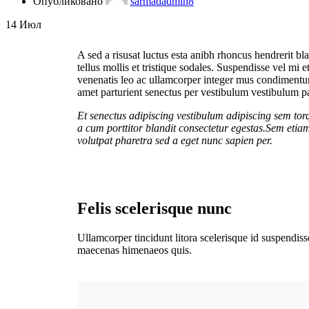
Опубликовано
sarmadadmin8
14
Июл
A sed a risusat luctus esta anibh rhoncus hendrerit b
tellus mollis et tristique sodales. Suspendisse vel mi 
venenatis leo ac ullamcorper integer mus condimentum 
amet parturient senectus per vestibulum vestibulum par
Et senectus adipiscing vestibulum adipiscing sem tor
a cum porttitor blandit consectetur egestas.Sem etiam
volutpat pharetra sed a eget nunc sapien per.
Felis scelerisque nunc
Ullamcorper tincidunt litora scelerisque id suspendis
maecenas himenaeos quis.