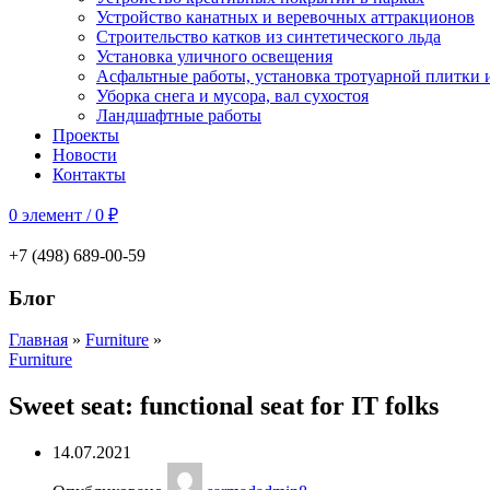
Устройство канатных и веревочных аттракционов
Строительство катков из синтетического льда
Установка уличного освещения
Асфальтные работы, установка тротуарной плитки 
Уборка снега и мусора, вал сухостоя
Ландшафтные работы
Проекты
Новости
Контакты
0
элемент
/
0
₽
+7 (498) 689-00-59
Блог
Главная
»
Furniture
»
Furniture
Sweet seat: functional seat for IT folks
14.07.2021