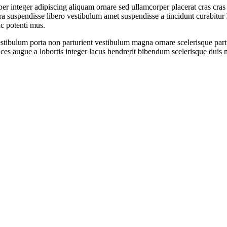
r integer adipiscing aliquam ornare sed ullamcorper placerat cras cras 
 suspendisse libero vestibulum amet suspendisse a tincidunt curabitur
ac potenti mus.
 vestibulum porta non parturient vestibulum magna ornare scelerisque par
ces augue a lobortis integer lacus hendrerit bibendum scelerisque duis 